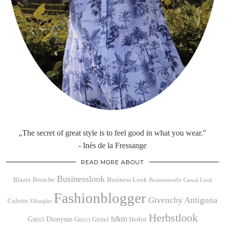
„The secret of great style is to feel good in what you wear."
- Inès de la Fressange
READ MORE ABOUT
Businesslook
Blazer
Brosche
Business Look
Businessoutfit
Casual Look
Fashionblogger
Givenchy Antigona
Culotte
Elbsegler
Herbstlook
h&m
Gucci Dionysus
Gucci Gürtel
Herbst