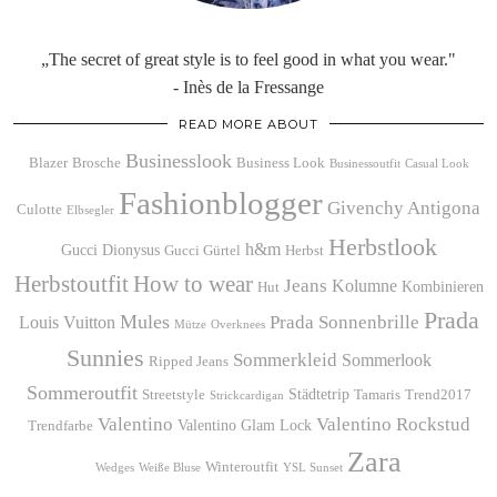
„The secret of great style is to feel good in what you wear."
- Inès de la Fressange
READ MORE ABOUT
Businesslook
Blazer
Brosche
Business Look
Businessoutfit
Casual Look
Fashionblogger
Givenchy Antigona
Culotte
Elbsegler
Herbstlook
h&m
Gucci Dionysus
Gucci Gürtel
Herbst
Herbstoutfit
How to wear
Jeans
Kolumne
Kombinieren
Hut
Prada
Mules
Prada Sonnenbrille
Louis Vuitton
Mütze
Overknees
Sunnies
Sommerkleid
Sommerlook
Ripped Jeans
Sommeroutfit
Städtetrip
Streetstyle
Tamaris
Trend2017
Strickcardigan
Valentino
Valentino Rockstud
Valentino Glam Lock
Trendfarbe
Zara
Winteroutfit
Wedges
Weiße Bluse
YSL Sunset