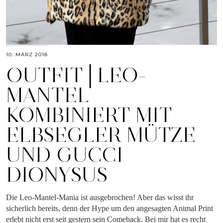
10. MÄRZ 2018
OUTFIT│LEO-
MANTEL
KOMBINIERT MIT
ELBSEGLER MÜTZE
UND GUCCI
DIONYSUS
Die Leo-Mantel-Mania ist ausgebrochen! Aber das wisst ihr
sicherlich bereits, denn der Hype um den angesagten Animal Print
erlebt nicht erst seit gestern sein Comeback. Bei mir hat es recht