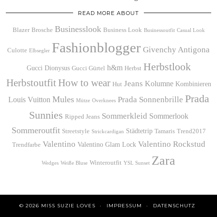
READ MORE ABOUT
Businesslook
Blazer
Brosche
Business Look
Businessoutfit
Casual Look
Fashionblogger
Givenchy Antigona
Culotte
Elbsegler
Herbstlook
h&m
Gucci Dionysus
Gucci Gürtel
Herbst
Herbstoutfit
How to wear
Jeans
Kolumne
Kombinieren
Hut
Prada
Mules
Prada Sonnenbrille
Louis Vuitton
Mütze
Overknees
Sunnies
Sommerkleid
Sommerlook
Ripped Jeans
Sommeroutfit
Städtetrip
Streetstyle
Tamaris
Trend2017
Strickcardigan
Valentino
Valentino Rockstud
Valentino Glam Lock
Trendfarbe
Zara
Winteroutfit
Wedges
Weiße Bluse
YSL Sunset
© 2026
MISS SUZIE LOVES
IMPRESSUM
DATENSCHUTZ