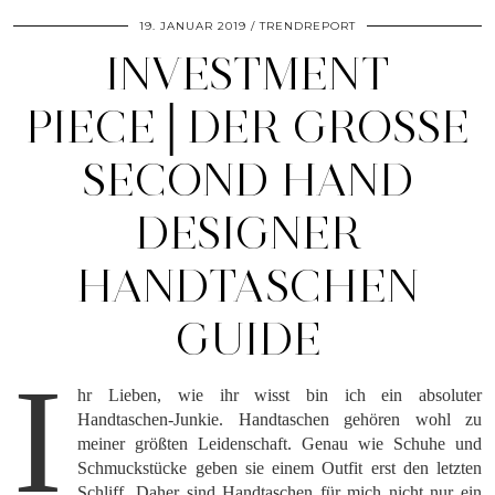
19. JANUAR 2019
TRENDREPORT
INVESTMENT
PIECE│DER GROSSE S
ECOND HAND D
ESIGNER H
ANDTASCHEN G
UIDE
I
hr Lieben, wie ihr wisst bin ich ein absoluter
Handtaschen-Junkie. Handtaschen gehören wohl zu
meiner größten Leidenschaft. Genau wie Schuhe und
Schmuckstücke geben sie einem Outfit erst den letzten
Schliff. Daher sind Handtaschen für mich nicht nur ein