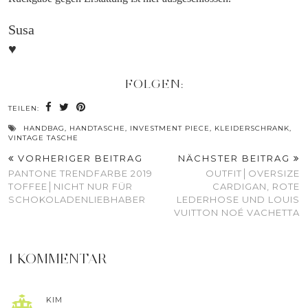
Susa
♥
FOLGEN:
TEILEN:
HANDBAG
,
HANDTASCHE
,
INVESTMENT PIECE
,
KLEIDERSCHRANK
,
VINTAGE TASCHE
VORHERIGER BEITRAG
NÄCHSTER BEITRAG
PANTONE TRENDFARBE 2019
OUTFIT│OVERSIZE
TOFFEE│NICHT NUR FÜR
CARDIGAN, ROTE
SCHOKOLADENLIEBHABER
LEDERHOSE UND LOUIS
VUITTON NOÉ VACHETTA
1 KOMMENTAR
KIM