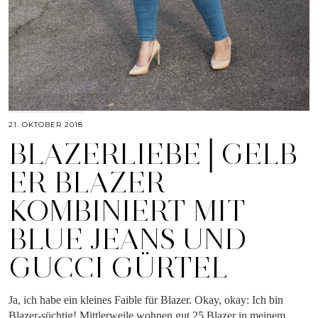
21. OKTOBER 2018
BLAZERLIEBE│GELB
ER BLAZER
KOMBINIERT MIT
BLUE JEANS UND
GUCCI GÜRTEL
Ja, ich habe ein kleines Faible für Blazer. Okay, okay: Ich bin
Blazer-süchtig! Mittlerweile wohnen gut 25 Blazer in meinem