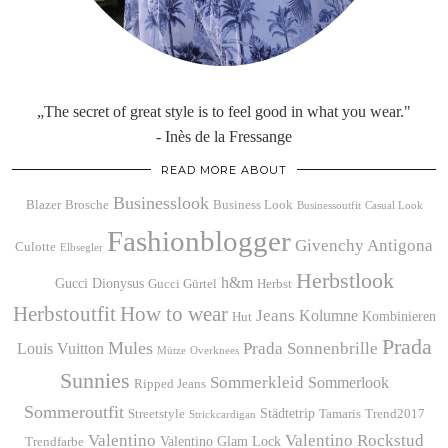
„The secret of great style is to feel good in what you wear."
- Inès de la Fressange
READ MORE ABOUT
Businesslook
Blazer
Brosche
Business Look
Businessoutfit
Casual Look
Fashionblogger
Givenchy Antigona
Culotte
Elbsegler
Herbstlook
h&m
Gucci Dionysus
Gucci Gürtel
Herbst
Herbstoutfit
How to wear
Jeans
Kolumne
Kombinieren
Hut
Prada
Mules
Prada Sonnenbrille
Louis Vuitton
Mütze
Overknees
Sunnies
Sommerkleid
Sommerlook
Ripped Jeans
Sommeroutfit
Städtetrip
Streetstyle
Tamaris
Trend2017
Strickcardigan
Valentino
Valentino Rockstud
Valentino Glam Lock
Trendfarbe