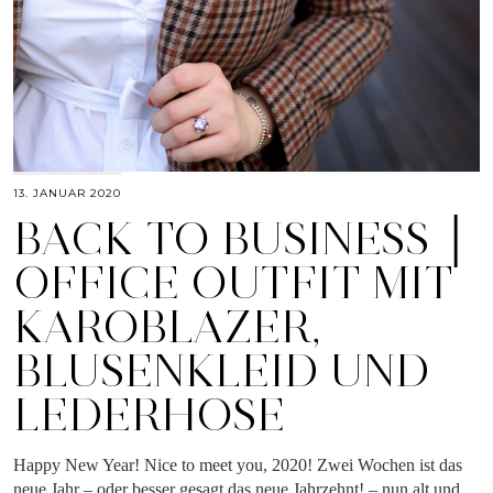
13. JANUAR 2020
BACK TO BUSINESS │
OFFICE OUTFIT MIT
KAROBLAZER,
BLUSENKLEID UND
LEDERHOSE
Happy New Year! Nice to meet you, 2020! Zwei Wochen ist das
neue Jahr – oder besser gesagt das neue Jahrzehnt! – nun alt und