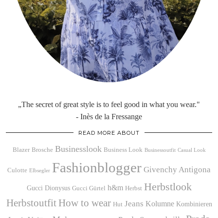
„The secret of great style is to feel good in what you wear."
- Inès de la Fressange
READ MORE ABOUT
Businesslook
Blazer
Brosche
Business Look
Businessoutfit
Casual Look
Fashionblogger
Givenchy Antigona
Culotte
Elbsegler
Herbstlook
h&m
Gucci Dionysus
Gucci Gürtel
Herbst
Herbstoutfit
How to wear
Jeans
Kolumne
Kombinieren
Hut