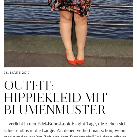
28. MÄRZ 2017
OUTFIT:
HIPPIEKLEID MIT
BLUMENMUSTER
…verliebt in den Edel-Boho-Look Es gibt Tage, die ziehen sich
schier endlos in die Länge. An denen verliert man schon, wenn