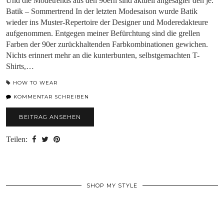
Und die Modetrends aus den 90ern sind aktuell angesagter den je.
Batik – Sommertrend In der letzten Modesaison wurde Batik
wieder ins Muster-Repertoire der Designer und Moderedakteure
aufgenommen. Entgegen meiner Befürchtung sind die grellen
Farben der 90er zurückhaltenden Farbkombinationen gewichen.
Nichts erinnert mehr an die kunterbunten, selbstgemachten T-
Shirts,…
HOW TO WEAR
KOMMENTAR SCHREIBEN
BEITRAG ANSEHEN
Teilen:
SHOP MY STYLE