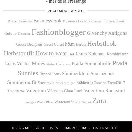
- Inès de la Fressange
READ MORE ABOUT
Businesslook
Blazer
Brosche
Business Look
Businessoutfit
Casual Look
Fashionblogger
Givenchy Antigona
Culotte
Elbsegler
Herbstlook
h&m
Gucci Dionysus
Gucci Gürtel
Herbst
Herbstoutfit
How to wear
Jeans
Kolumne
Kombinieren
Hut
Prada
Mules
Prada Sonnenbrille
Louis Vuitton
Mütze
Overknees
Sunnies
Sommerkleid
Sommerlook
Ripped Jeans
Sommeroutfit
Städtetrip
Streetstyle
Tamaris
Trend2017
Strickcardigan
Valentino
Valentino Rockstud
Valentino Glam Lock
Trendfarbe
Zara
Winteroutfit
Wedges
Weiße Bluse
YSL Sunset
© 2026
MISS SUZIE LOVES
IMPRESSUM
DATENSCHUTZ