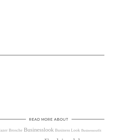
READ MORE ABOUT
Businesslook
lazer
Brosche
Business Look
Businessoutfit