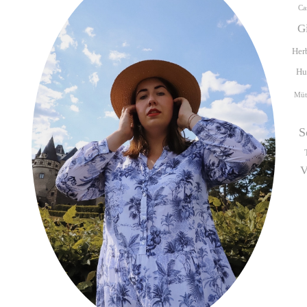
Ca
G
Her
Hu
Müt
S
V