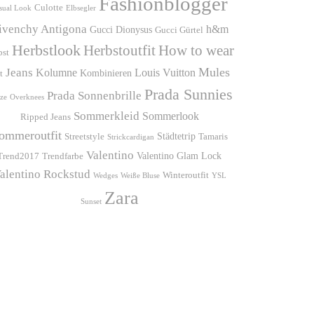
Fashionblogger
Culotte
sual Look
Elbsegler
ivenchy Antigona
h&m
Gucci Dionysus
Gucci Gürtel
Herbstlook
Herbstoutfit
How to wear
bst
Mules
Jeans
Kolumne
Louis Vuitton
Kombinieren
t
Prada Sunnies
Prada Sonnenbrille
ze
Overknees
Sommerkleid
Sommerlook
Ripped Jeans
ommeroutfit
Städtetrip
Streetstyle
Tamaris
Strickcardigan
Valentino
Valentino Glam Lock
Trend2017
Trendfarbe
alentino Rockstud
Winteroutfit
Wedges
Weiße Bluse
YSL
Zara
Sunset