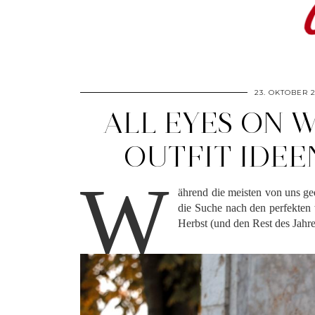
23. OKTOBER 
ALL EYES ON W
OUTFIT IDEE
W
ährend die meisten von uns g
die Suche nach den perfekten
Herbst (und den Rest des Jahres