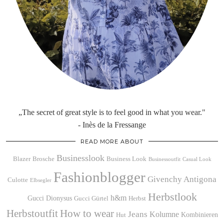
„The secret of great style is to feel good in what you wear."
- Inès de la Fressange
READ MORE ABOUT
Businesslook
Blazer
Brosche
Business Look
Businessoutfit
Casual Look
Fashionblogger
Givenchy Antigona
Culotte
Elbsegler
Herbstlook
h&m
Gucci Dionysus
Gucci Gürtel
Herbst
Herbstoutfit
How to wear
Jeans
Kolumne
Kombinieren
Hut