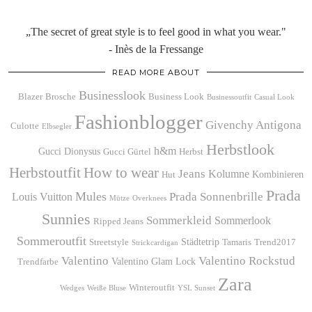
„The secret of great style is to feel good in what you wear."
- Inès de la Fressange
READ MORE ABOUT
Businesslook
Blazer
Brosche
Business Look
Businessoutfit
Casual Look
Fashionblogger
Givenchy Antigona
Culotte
Elbsegler
Herbstlook
h&m
Gucci Dionysus
Gucci Gürtel
Herbst
Herbstoutfit
How to wear
Jeans
Kolumne
Kombinieren
Hut
Prada
Mules
Prada Sonnenbrille
Louis Vuitton
Mütze
Overknees
Sunnies
Sommerkleid
Sommerlook
Ripped Jeans
Sommeroutfit
Städtetrip
Streetstyle
Tamaris
Trend2017
Strickcardigan
Valentino
Valentino Rockstud
Valentino Glam Lock
Trendfarbe
Zara
Winteroutfit
Wedges
Weiße Bluse
YSL Sunset