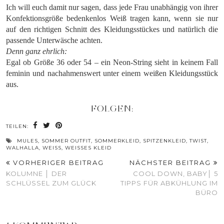
Ich will euch damit nur sagen, dass jede Frau unabhängig von ihrer
Konfektionsgröße bedenkenlos Weiß tragen kann, wenn sie nur
auf den richtigen Schnitt des Kleidungsstückes und natürlich die
passende Unterwäsche achten.
Denn ganz ehrlich:
Egal ob Größe 36 oder 54 – ein Neon-String sieht in keinem Fall
feminin und nachahmenswert unter einem weißen Kleidungsstück
aus.
FOLGEN:
TEILEN:
MULES
,
SOMMER OUTFIT
,
SOMMERKLEID
,
SPITZENKLEID
,
TWIST
,
WALHALLA
,
WEISS
,
WEISSES KLEID
VORHERIGER BEITRAG
NÄCHSTER BEITRAG
KOLUMNE │ DER
COOL DOWN, BABY│ 5
SCHLÜSSEL ZUM GLÜCK
TIPPS FÜR ABKÜHLUNG IM
BÜRO