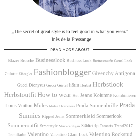
„The secret of great style is to feel good in what you wear."
- Inès de la Fressange
READ MORE ABOUT
Businesslook
Blazer
Brosche
Business Look
Businessoutfit
Casual Look
Fashionblogger
Givenchy Antigona
Culotte
Elbsegler
Herbstlook
h&m
Gucci Dionysus
Gucci Gürtel
Herbst
Herbstoutfit
How to wear
Jeans
Kolumne
Kombinieren
Hut
Prada
Mules
Prada Sonnenbrille
Louis Vuitton
Mütze
Overknees
Sunnies
Sommerkleid
Sommerlook
Ripped Jeans
Sommeroutfit
Städtetrip
Streetstyle
Tamaris
Trend2017
Strickcardigan
Valentino
Valentino Rockstud
Valentino Glam Lock
Trendfarbe