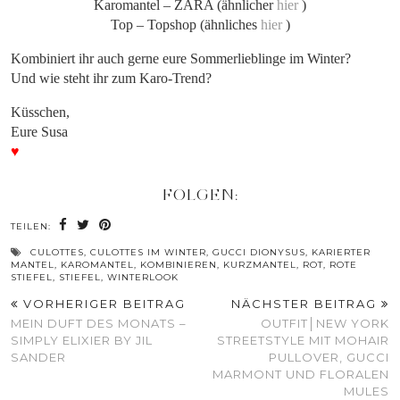
Karomantel – ZARA (ähnlicher
hier
)
Top – Topshop (ähnliches
hier
)
Kombiniert ihr auch gerne eure Sommerlieblinge im Winter?
Und wie steht ihr zum Karo-Trend?
Küsschen,
Eure Susa
♥
FOLGEN:
TEILEN:
CULOTTES
,
CULOTTES IM WINTER
,
GUCCI DIONYSUS
,
KARIERTER
MANTEL
,
KAROMANTEL
,
KOMBINIEREN
,
KURZMANTEL
,
ROT
,
ROTE
STIEFEL
,
STIEFEL
,
WINTERLOOK
VORHERIGER BEITRAG
NÄCHSTER BEITRAG
MEIN DUFT DES MONATS –
OUTFIT│NEW YORK
SIMPLY ELIXIER BY JIL
STREETSTYLE MIT MOHAIR
SANDER
PULLOVER, GUCCI
MARMONT UND FLORALEN
MULES