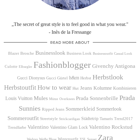
„The secret of great style is to feel good in what you wear."
- Inès de la Fressange
READ MORE ABOUT
Businesslook
Blazer
Brosche
Business Look
Businessoutfit
Casual Look
Fashionblogger
Givenchy Antigona
Culotte
Elbsegler
Herbstlook
h&m
Gucci Dionysus
Gucci Gürtel
Herbst
Herbstoutfit
How to wear
Jeans
Kolumne
Kombinieren
Hut
Prada
Mules
Prada Sonnenbrille
Louis Vuitton
Mütze
Overknees
Sunnies
Sommerkleid
Sommerlook
Ripped Jeans
Sommeroutfit
Städtetrip
Streetstyle
Tamaris
Trend2017
Strickcardigan
Valentino
Valentino Rockstud
Valentino Glam Lock
Trendfarbe
Zara
Winteroutfit
Wedges
Weiße Bluse
YSL Sunset