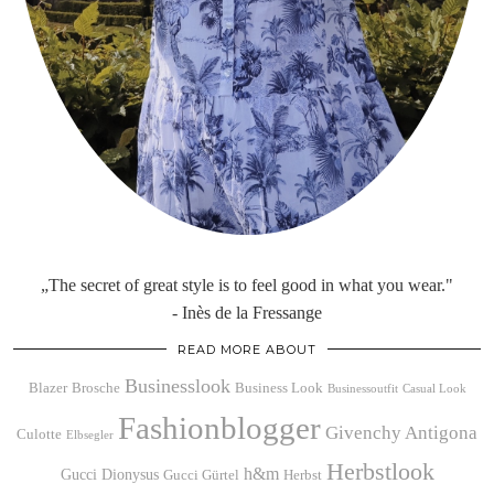
„The secret of great style is to feel good in what you wear."
- Inès de la Fressange
READ MORE ABOUT
Businesslook
Blazer
Brosche
Business Look
Businessoutfit
Casual Look
Fashionblogger
Givenchy Antigona
Culotte
Elbsegler
Herbstlook
h&m
Gucci Dionysus
Gucci Gürtel
Herbst