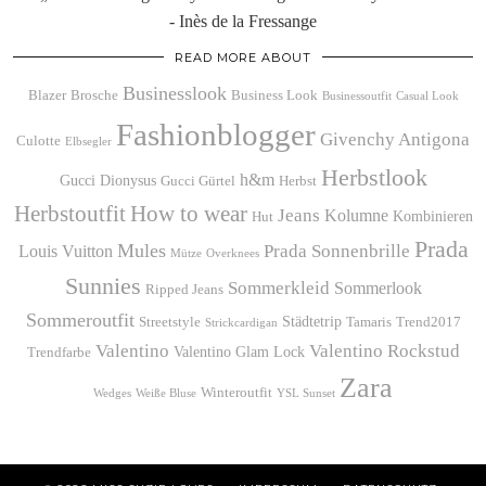
- Inès de la Fressange
READ MORE ABOUT
Businesslook
Blazer
Brosche
Business Look
Businessoutfit
Casual Look
Fashionblogger
Givenchy Antigona
Culotte
Elbsegler
Herbstlook
h&m
Gucci Dionysus
Gucci Gürtel
Herbst
Herbstoutfit
How to wear
Jeans
Kolumne
Kombinieren
Hut
Prada
Mules
Prada Sonnenbrille
Louis Vuitton
Mütze
Overknees
Sunnies
Sommerkleid
Sommerlook
Ripped Jeans
Sommeroutfit
Städtetrip
Streetstyle
Tamaris
Trend2017
Strickcardigan
Valentino
Valentino Rockstud
Valentino Glam Lock
Trendfarbe
Zara
Winteroutfit
Wedges
Weiße Bluse
YSL Sunset