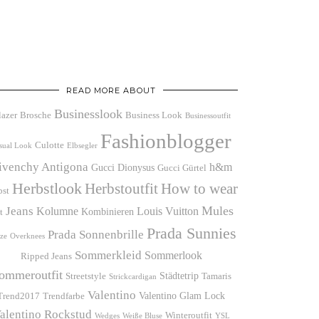
READ MORE ABOUT
Businesslook
lazer
Brosche
Business Look
Businessoutfit
Fashionblogger
Culotte
sual Look
Elbsegler
ivenchy Antigona
h&m
Gucci Dionysus
Gucci Gürtel
Herbstlook
Herbstoutfit
How to wear
bst
Mules
Jeans
Kolumne
Louis Vuitton
Kombinieren
t
Prada Sunnies
Prada Sonnenbrille
ze
Overknees
Sommerkleid
Sommerlook
Ripped Jeans
ommeroutfit
Städtetrip
Streetstyle
Tamaris
Strickcardigan
Valentino
Valentino Glam Lock
Trend2017
Trendfarbe
alentino Rockstud
Winteroutfit
Wedges
Weiße Bluse
YSL