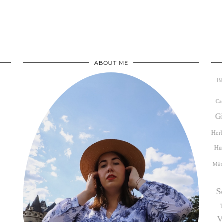
ABOUT ME
B
Ca
G
Her
Hu
Müt
S
V