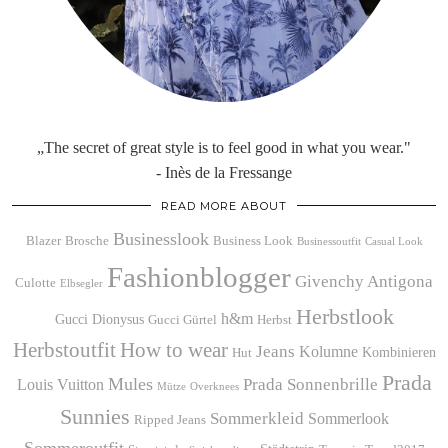
„The secret of great style is to feel good in what you wear."
- Inès de la Fressange
READ MORE ABOUT
Businesslook
Blazer
Brosche
Business Look
Businessoutfit
Casual Look
Fashionblogger
Givenchy Antigona
Culotte
Elbsegler
Herbstlook
h&m
Gucci Dionysus
Gucci Gürtel
Herbst
Herbstoutfit
How to wear
Jeans
Kolumne
Kombinieren
Hut
Prada
Mules
Prada Sonnenbrille
Louis Vuitton
Mütze
Overknees
Sunnies
Sommerkleid
Sommerlook
Ripped Jeans