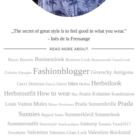
„The secret of great style is to feel good in what you wear."
- Inès de la Fressange
READ MORE ABOUT
Businesslook
Blazer
Brosche
Business Look
Businessoutfit
Casual Look
Fashionblogger
Givenchy Antigona
Culotte
Elbsegler
Herbstlook
h&m
Gucci Dionysus
Gucci Gürtel
Herbst
Herbstoutfit
How to wear
Jeans
Kolumne
Kombinieren
Hut
Prada
Mules
Prada Sonnenbrille
Louis Vuitton
Mütze
Overknees
Sunnies
Sommerkleid
Sommerlook
Ripped Jeans
Sommeroutfit
Städtetrip
Streetstyle
Tamaris
Trend2017
Strickcardigan
Valentino
Valentino Rockstud
Valentino Glam Lock
Trendfarbe