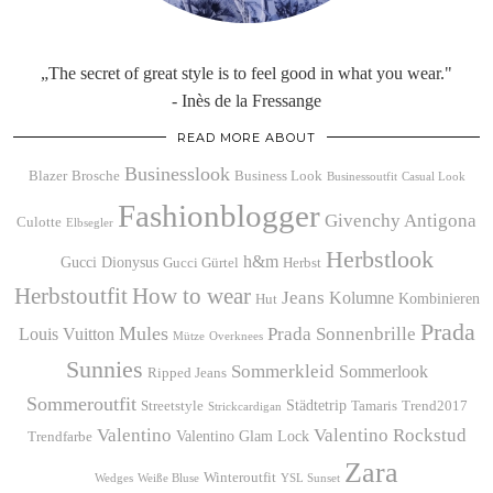
„The secret of great style is to feel good in what you wear."
- Inès de la Fressange
READ MORE ABOUT
Businesslook
Blazer
Brosche
Business Look
Businessoutfit
Casual Look
Fashionblogger
Givenchy Antigona
Culotte
Elbsegler
Herbstlook
h&m
Gucci Dionysus
Gucci Gürtel
Herbst
Herbstoutfit
How to wear
Jeans
Kolumne
Kombinieren
Hut
Prada
Mules
Prada Sonnenbrille
Louis Vuitton
Mütze
Overknees
Sunnies
Sommerkleid
Sommerlook
Ripped Jeans
Sommeroutfit
Städtetrip
Streetstyle
Tamaris
Trend2017
Strickcardigan
Valentino
Valentino Rockstud
Valentino Glam Lock
Trendfarbe
Zara
Winteroutfit
Wedges
Weiße Bluse
YSL Sunset