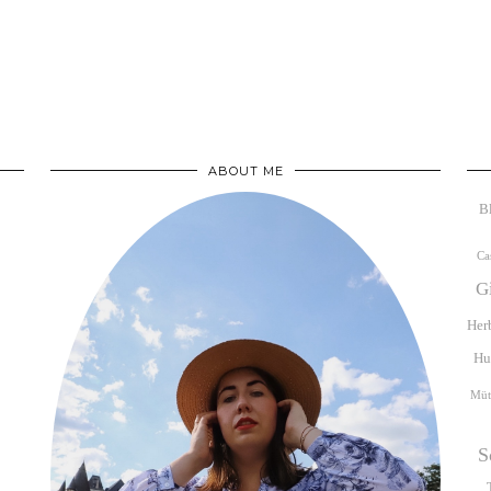
ABOUT ME
B
Ca
G
Her
Hu
Müt
S