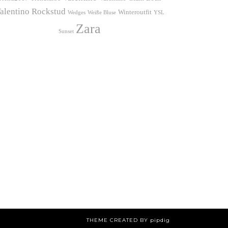
alentino Rockstud
Winteroutfit
Wedges
Weiße Bluse
YSL
Zara
Sunset
THEME CREATED BY
pipdig