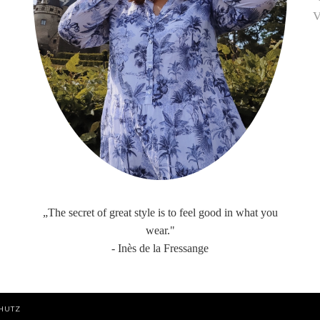
V
„The secret of great style is to feel good in what you
wear."
- Inès de la Fressange
HUTZ