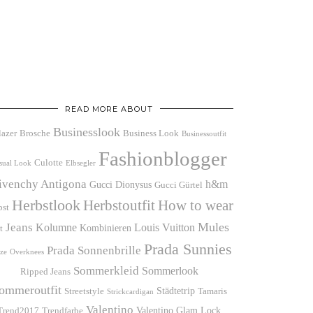
READ MORE ABOUT
Businesslook
lazer
Brosche
Business Look
Businessoutfit
Fashionblogger
Culotte
sual Look
Elbsegler
ivenchy Antigona
h&m
Gucci Dionysus
Gucci Gürtel
Herbstlook
Herbstoutfit
How to wear
bst
Mules
Jeans
Kolumne
Louis Vuitton
Kombinieren
t
Prada Sunnies
Prada Sonnenbrille
ze
Overknees
Sommerkleid
Sommerlook
Ripped Jeans
ommeroutfit
Städtetrip
Streetstyle
Tamaris
Strickcardigan
Valentino
Valentino Glam Lock
Trend2017
Trendfarbe