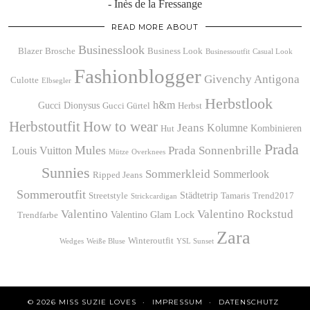
- Inès de la Fressange
READ MORE ABOUT
Businesslook
Blazer
Brosche
Business Look
Businessoutfit
Casual Look
Fashionblogger
Givenchy Antigona
Culotte
Elbsegler
Herbstlook
h&m
Gucci Dionysus
Gucci Gürtel
Herbst
Herbstoutfit
How to wear
Jeans
Kolumne
Kombinieren
Hut
Prada
Mules
Prada Sonnenbrille
Louis Vuitton
Mütze
Overknees
Sunnies
Sommerkleid
Sommerlook
Ripped Jeans
Sommeroutfit
Städtetrip
Streetstyle
Tamaris
Trend2017
Strickcardigan
Valentino
Valentino Rockstud
Valentino Glam Lock
Trendfarbe
Zara
Winteroutfit
Wedges
Weiße Bluse
YSL Sunset
© 2026
MISS SUZIE LOVES
IMPRESSUM
DATENSCHUTZ