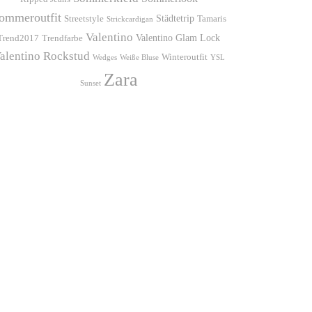
ommeroutfit
Städtetrip
Streetstyle
Tamaris
Strickcardigan
Valentino
Valentino Glam Lock
Trend2017
Trendfarbe
alentino Rockstud
Winteroutfit
Wedges
Weiße Bluse
YSL
Zara
Sunset