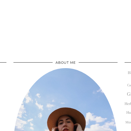
ABOUT ME
B
Ca
G
Her
Hu
Müt