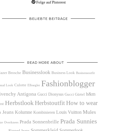
Folge auf Pinterest
BELIEBTE BEITRÄGE
READ MORE ABOUT
Businesslook
lazer
Brosche
Business Look
Businessoutfit
Fashionblogger
Culotte
sual Look
Elbsegler
ivenchy Antigona
h&m
Gucci Dionysus
Gucci Gürtel
Herbstlook
Herbstoutfit
How to wear
bst
Mules
Jeans
Kolumne
Louis Vuitton
Kombinieren
t
Prada Sunnies
Prada Sonnenbrille
ze
Overknees
Sommerkleid
Sommerlook
Ripped Jeans