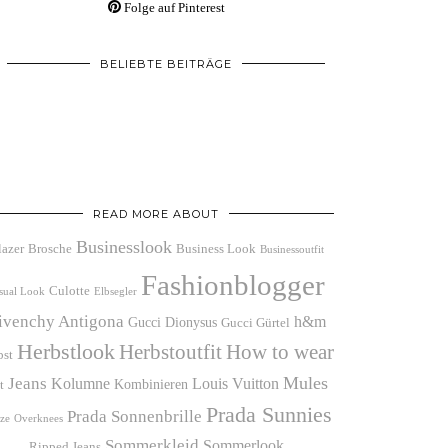
Folge auf Pinterest
BELIEBTE BEITRÄGE
READ MORE ABOUT
Businesslook
lazer
Brosche
Business Look
Businessoutfit
Fashionblogger
Culotte
sual Look
Elbsegler
ivenchy Antigona
h&m
Gucci Dionysus
Gucci Gürtel
Herbstlook
Herbstoutfit
How to wear
bst
Mules
Jeans
Kolumne
Louis Vuitton
Kombinieren
t
Prada Sunnies
Prada Sonnenbrille
ze
Overknees
Sommerkleid
Sommerlook
Ripped Jeans