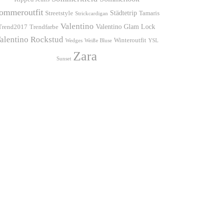
ommeroutfit
Städtetrip
Streetstyle
Tamaris
Strickcardigan
Valentino
Valentino Glam Lock
Trend2017
Trendfarbe
alentino Rockstud
Winteroutfit
Wedges
Weiße Bluse
YSL
Zara
Sunset