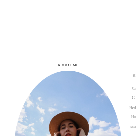
ABOUT ME
B
Ca
G
Her
Hu
Müt