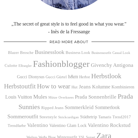
„The secret of great style is to feel good in what you wear."
- Inès de la Fressange
READ MORE ABOUT
Businesslook
Blazer
Brosche
Business Look
Businessoutfit
Casual Look
Fashionblogger
Givenchy Antigona
Culotte
Elbsegler
Herbstlook
h&m
Gucci Dionysus
Gucci Gürtel
Herbst
Herbstoutfit
How to wear
Jeans
Kolumne
Kombinieren
Hut
Prada
Mules
Prada Sonnenbrille
Louis Vuitton
Mütze
Overknees
Sunnies
Sommerkleid
Sommerlook
Ripped Jeans
Sommeroutfit
Städtetrip
Streetstyle
Tamaris
Trend2017
Strickcardigan
Valentino
Valentino Rockstud
Valentino Glam Lock
Trendfarbe
Zara
Winteroutfit
Wedges
Weiße Bluse
YSL Sunset