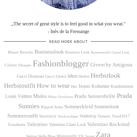
„The secret of great style is to feel good in what you wear."
- Inès de la Fressange
READ MORE ABOUT
Businesslook
Blazer
Brosche
Business Look
Businessoutfit
Casual Look
Fashionblogger
Givenchy Antigona
Culotte
Elbsegler
Herbstlook
h&m
Gucci Dionysus
Gucci Gürtel
Herbst
Herbstoutfit
How to wear
Jeans
Kolumne
Kombinieren
Hut
Prada
Mules
Prada Sonnenbrille
Louis Vuitton
Mütze
Overknees
Sunnies
Sommerkleid
Sommerlook
Ripped Jeans
Sommeroutfit
Städtetrip
Streetstyle
Tamaris
Trend2017
Strickcardigan
Valentino
Valentino Rockstud
Valentino Glam Lock
Trendfarbe
Zara
Winteroutfit
Wedges
Weiße Bluse
YSL Sunset