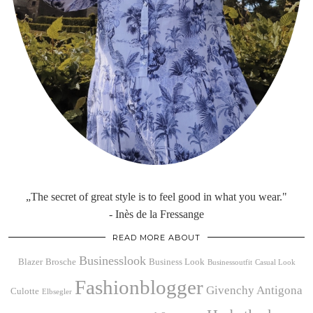
„The secret of great style is to feel good in what you wear."
- Inès de la Fressange
READ MORE ABOUT
Businesslook
Blazer
Brosche
Business Look
Businessoutfit
Casual Look
Fashionblogger
Givenchy Antigona
Culotte
Elbsegler