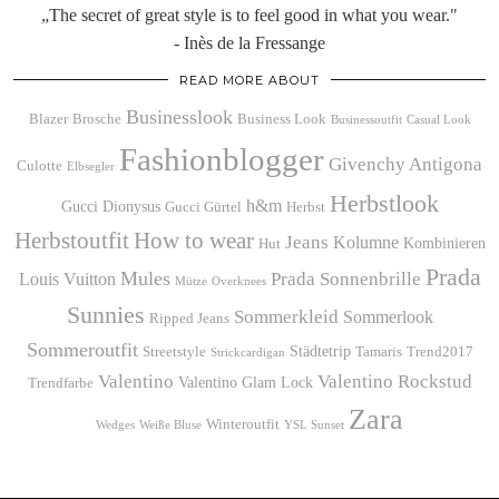
„The secret of great style is to feel good in what you wear."
- Inès de la Fressange
READ MORE ABOUT
Businesslook
Blazer
Brosche
Business Look
Businessoutfit
Casual Look
Fashionblogger
Givenchy Antigona
Culotte
Elbsegler
Herbstlook
h&m
Gucci Dionysus
Gucci Gürtel
Herbst
Herbstoutfit
How to wear
Jeans
Kolumne
Kombinieren
Hut
Prada
Mules
Prada Sonnenbrille
Louis Vuitton
Mütze
Overknees
Sunnies
Sommerkleid
Sommerlook
Ripped Jeans
Sommeroutfit
Städtetrip
Streetstyle
Tamaris
Trend2017
Strickcardigan
Valentino
Valentino Rockstud
Valentino Glam Lock
Trendfarbe
Zara
Winteroutfit
Wedges
Weiße Bluse
YSL Sunset