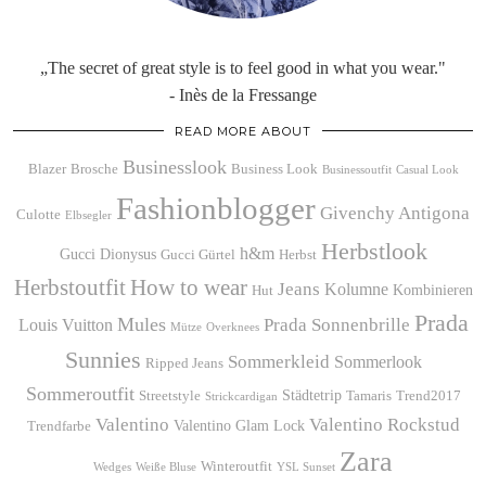
„The secret of great style is to feel good in what you wear."
- Inès de la Fressange
READ MORE ABOUT
Businesslook
Blazer
Brosche
Business Look
Businessoutfit
Casual Look
Fashionblogger
Givenchy Antigona
Culotte
Elbsegler
Herbstlook
h&m
Gucci Dionysus
Gucci Gürtel
Herbst
Herbstoutfit
How to wear
Jeans
Kolumne
Kombinieren
Hut
Prada
Mules
Prada Sonnenbrille
Louis Vuitton
Mütze
Overknees
Sunnies
Sommerkleid
Sommerlook
Ripped Jeans
Sommeroutfit
Städtetrip
Streetstyle
Tamaris
Trend2017
Strickcardigan
Valentino
Valentino Rockstud
Valentino Glam Lock
Trendfarbe
Zara
Winteroutfit
Wedges
Weiße Bluse
YSL Sunset