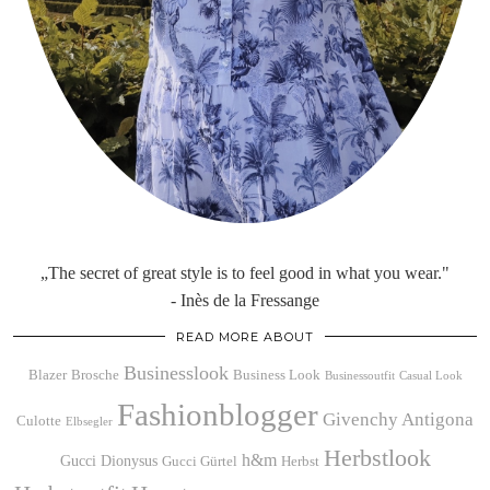
„The secret of great style is to feel good in what you wear."
- Inès de la Fressange
READ MORE ABOUT
Businesslook
Blazer
Brosche
Business Look
Businessoutfit
Casual Look
Fashionblogger
Givenchy Antigona
Culotte
Elbsegler
Herbstlook
h&m
Gucci Dionysus
Gucci Gürtel
Herbst