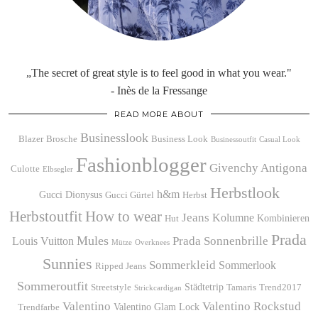
„The secret of great style is to feel good in what you wear."
- Inès de la Fressange
READ MORE ABOUT
Businesslook
Blazer
Brosche
Business Look
Businessoutfit
Casual Look
Fashionblogger
Givenchy Antigona
Culotte
Elbsegler
Herbstlook
h&m
Gucci Dionysus
Gucci Gürtel
Herbst
Herbstoutfit
How to wear
Jeans
Kolumne
Kombinieren
Hut
Prada
Mules
Prada Sonnenbrille
Louis Vuitton
Mütze
Overknees
Sunnies
Sommerkleid
Sommerlook
Ripped Jeans
Sommeroutfit
Städtetrip
Streetstyle
Tamaris
Trend2017
Strickcardigan
Valentino
Valentino Rockstud
Valentino Glam Lock
Trendfarbe