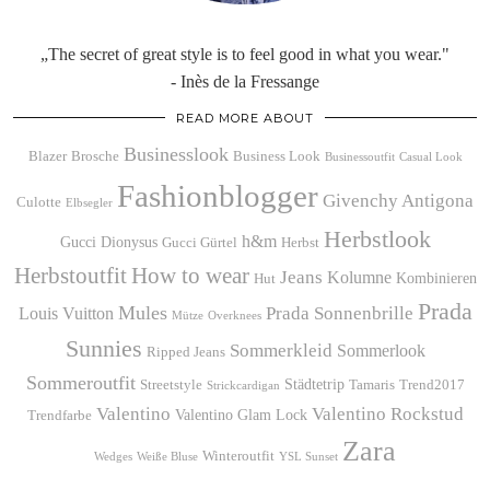
„The secret of great style is to feel good in what you wear."
- Inès de la Fressange
READ MORE ABOUT
Businesslook
Blazer
Brosche
Business Look
Businessoutfit
Casual Look
Fashionblogger
Givenchy Antigona
Culotte
Elbsegler
Herbstlook
h&m
Gucci Dionysus
Gucci Gürtel
Herbst
Herbstoutfit
How to wear
Jeans
Kolumne
Kombinieren
Hut
Prada
Mules
Prada Sonnenbrille
Louis Vuitton
Mütze
Overknees
Sunnies
Sommerkleid
Sommerlook
Ripped Jeans
Sommeroutfit
Städtetrip
Streetstyle
Tamaris
Trend2017
Strickcardigan
Valentino
Valentino Rockstud
Valentino Glam Lock
Trendfarbe
Zara
Winteroutfit
Wedges
Weiße Bluse
YSL Sunset