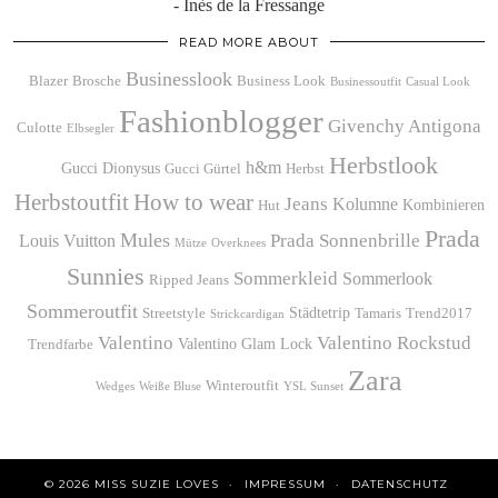
- Inès de la Fressange
READ MORE ABOUT
Businesslook
Blazer
Brosche
Business Look
Businessoutfit
Casual Look
Fashionblogger
Givenchy Antigona
Culotte
Elbsegler
Herbstlook
h&m
Gucci Dionysus
Gucci Gürtel
Herbst
Herbstoutfit
How to wear
Jeans
Kolumne
Kombinieren
Hut
Prada
Mules
Prada Sonnenbrille
Louis Vuitton
Mütze
Overknees
Sunnies
Sommerkleid
Sommerlook
Ripped Jeans
Sommeroutfit
Städtetrip
Streetstyle
Tamaris
Trend2017
Strickcardigan
Valentino
Valentino Rockstud
Valentino Glam Lock
Trendfarbe
Zara
Winteroutfit
Wedges
Weiße Bluse
YSL Sunset
© 2026
MISS SUZIE LOVES
IMPRESSUM
DATENSCHUTZ