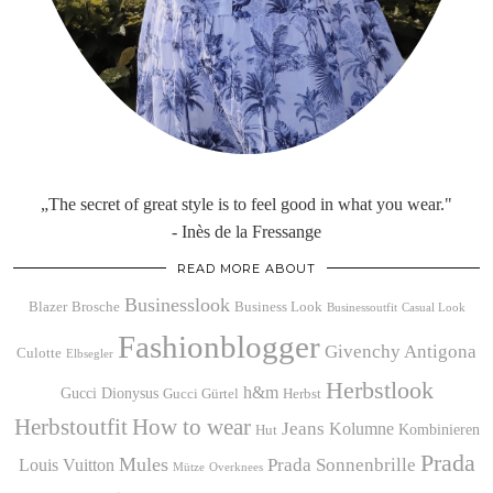
„The secret of great style is to feel good in what you wear."
- Inès de la Fressange
READ MORE ABOUT
Businesslook
Blazer
Brosche
Business Look
Businessoutfit
Casual Look
Fashionblogger
Givenchy Antigona
Culotte
Elbsegler
Herbstlook
h&m
Gucci Dionysus
Gucci Gürtel
Herbst
Herbstoutfit
How to wear
Jeans
Kolumne
Kombinieren
Hut
Prada
Mules
Prada Sonnenbrille
Louis Vuitton
Mütze
Overknees