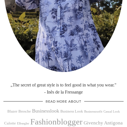
„The secret of great style is to feel good in what you wear."
- Inès de la Fressange
READ MORE ABOUT
Businesslook
Blazer
Brosche
Business Look
Businessoutfit
Casual Look
Fashionblogger
Givenchy Antigona
Culotte
Elbsegler