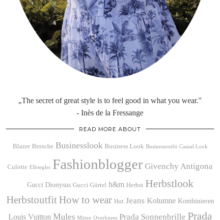
„The secret of great style is to feel good in what you wear."
- Inès de la Fressange
READ MORE ABOUT
Businesslook
Blazer
Brosche
Business Look
Businessoutfit
Casual Look
Fashionblogger
Givenchy Antigona
Culotte
Elbsegler
Herbstlook
h&m
Gucci Dionysus
Gucci Gürtel
Herbst
Herbstoutfit
How to wear
Jeans
Kolumne
Kombinieren
Hut
Prada
Mules
Prada Sonnenbrille
Louis Vuitton
Mütze
Overknees