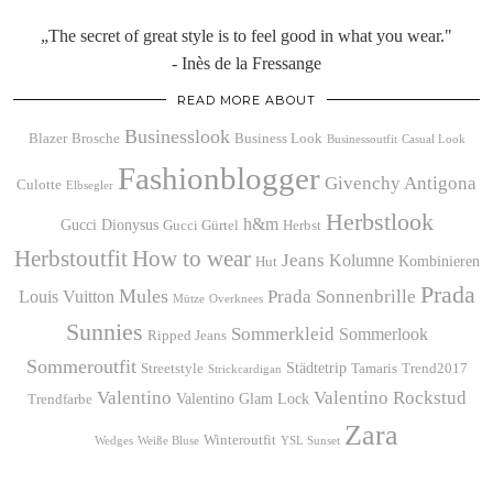
„The secret of great style is to feel good in what you wear."
- Inès de la Fressange
READ MORE ABOUT
Businesslook
Blazer
Brosche
Business Look
Businessoutfit
Casual Look
Fashionblogger
Givenchy Antigona
Culotte
Elbsegler
Herbstlook
h&m
Gucci Dionysus
Gucci Gürtel
Herbst
Herbstoutfit
How to wear
Jeans
Kolumne
Kombinieren
Hut
Prada
Mules
Prada Sonnenbrille
Louis Vuitton
Mütze
Overknees
Sunnies
Sommerkleid
Sommerlook
Ripped Jeans
Sommeroutfit
Städtetrip
Streetstyle
Tamaris
Trend2017
Strickcardigan
Valentino
Valentino Rockstud
Valentino Glam Lock
Trendfarbe
Zara
Winteroutfit
Wedges
Weiße Bluse
YSL Sunset