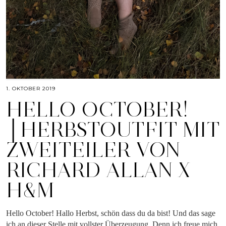
1. OKTOBER 2019
HELLO OCTOBER!
│HERBSTOUTFIT MIT
ZWEITEILER VON
RICHARD ALLAN X
H&M
Hello October! Hallo Herbst, schön dass du da bist! Und das sage
ich an dieser Stelle mit vollster Überzeugung. Denn ich freue mich