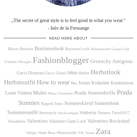
„The secret of great style is to feel good in what you wear."
- Inès de la Fressange
READ MORE ABOUT
Businesslook
Blazer
Brosche
Business Look
Businessoutfit
Casual Look
Fashionblogger
Givenchy Antigona
Culotte
Elbsegler
Herbstlook
h&m
Gucci Dionysus
Gucci Gürtel
Herbst
Herbstoutfit
How to wear
Jeans
Kolumne
Kombinieren
Hut
Prada
Mules
Prada Sonnenbrille
Louis Vuitton
Mütze
Overknees
Sunnies
Sommerkleid
Sommerlook
Ripped Jeans
Sommeroutfit
Städtetrip
Streetstyle
Tamaris
Trend2017
Strickcardigan
Valentino
Valentino Rockstud
Valentino Glam Lock
Trendfarbe
Zara
Winteroutfit
Wedges
Weiße Bluse
YSL Sunset