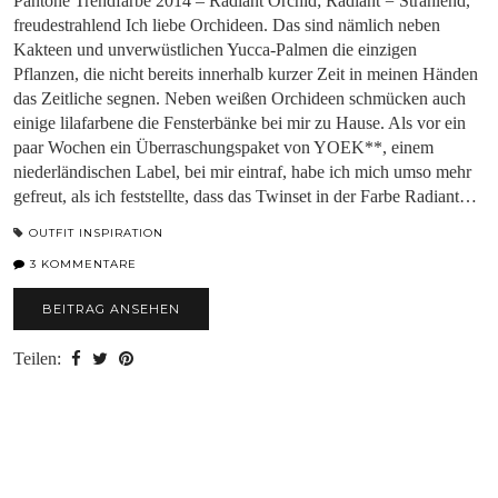
Pantone Trendfarbe 2014 – Radiant Orchid; Radiant = Strahlend,
freudestrahlend Ich liebe Orchideen. Das sind nämlich neben
Kakteen und unverwüstlichen Yucca-Palmen die einzigen
Pflanzen, die nicht bereits innerhalb kurzer Zeit in meinen Händen
das Zeitliche segnen. Neben weißen Orchideen schmücken auch
einige lilafarbene die Fensterbänke bei mir zu Hause. Als vor ein
paar Wochen ein Überraschungspaket von YOEK**, einem
niederländischen Label, bei mir eintraf, habe ich mich umso mehr
gefreut, als ich feststellte, dass das Twinset in der Farbe Radiant…
OUTFIT INSPIRATION
3 KOMMENTARE
BEITRAG ANSEHEN
Teilen: