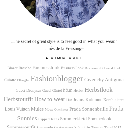
„The secret of great style is to feel good in what you wear."
- Inès de la Fressange
READ MORE ABOUT
Businesslook
Blazer
Brosche
Business Look
Businessoutfit
Casual Look
Fashionblogger
Givenchy Antigona
Culotte
Elbsegler
Herbstlook
h&m
Gucci Dionysus
Gucci Gürtel
Herbst
Herbstoutfit
How to wear
Jeans
Kolumne
Kombinieren
Hut
Prada
Mules
Prada Sonnenbrille
Louis Vuitton
Mütze
Overknees
Sunnies
Sommerkleid
Sommerlook
Ripped Jeans
Sommeroutfit
Städtetrip
Streetstyle
Tamaris
Trend2017
Strickcardigan