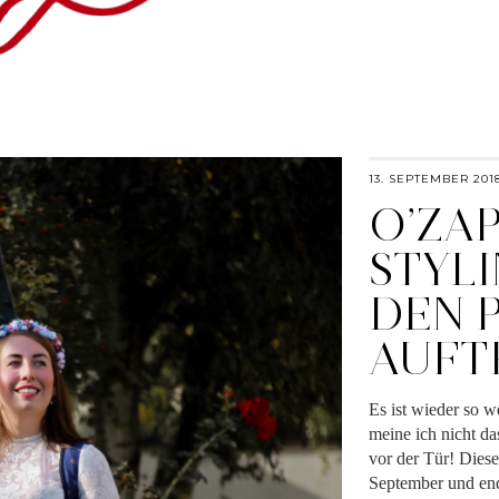
13. SEPTEMBER 201
O’ZAP
STYL
DEN 
AUFT
Es ist wieder so w
meine ich nicht da
vor der Tür! Diese
September und en