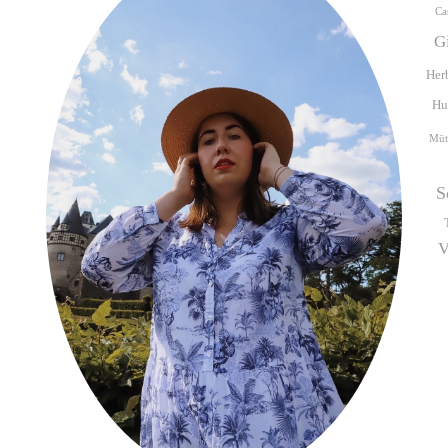
Ca
G
Her
Hu
Müt
S
V