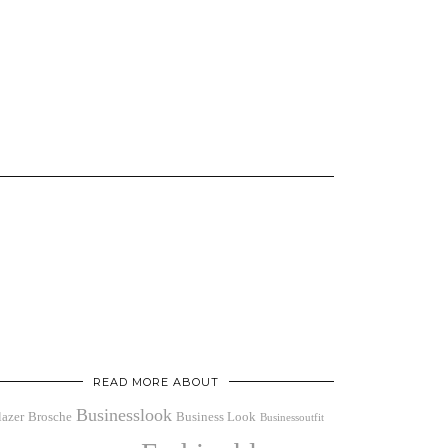
READ MORE ABOUT
Businesslook
lazer
Brosche
Business Look
Businessoutfit