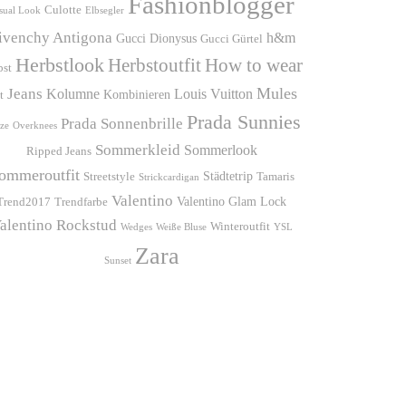
Fashionblogger
Culotte
sual Look
Elbsegler
ivenchy Antigona
h&m
Gucci Dionysus
Gucci Gürtel
Herbstlook
Herbstoutfit
How to wear
bst
Mules
Jeans
Kolumne
Louis Vuitton
Kombinieren
t
Prada Sunnies
Prada Sonnenbrille
ze
Overknees
Sommerkleid
Sommerlook
Ripped Jeans
ommeroutfit
Städtetrip
Streetstyle
Tamaris
Strickcardigan
Valentino
Valentino Glam Lock
Trend2017
Trendfarbe
alentino Rockstud
Winteroutfit
Wedges
Weiße Bluse
YSL
Zara
Sunset