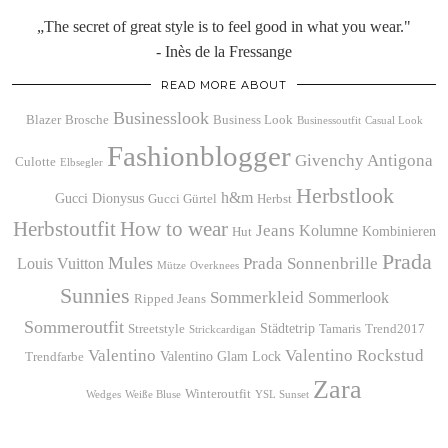
„The secret of great style is to feel good in what you wear."
- Inès de la Fressange
READ MORE ABOUT
Businesslook
Blazer
Brosche
Business Look
Businessoutfit
Casual Look
Fashionblogger
Givenchy Antigona
Culotte
Elbsegler
Herbstlook
h&m
Gucci Dionysus
Gucci Gürtel
Herbst
Herbstoutfit
How to wear
Jeans
Kolumne
Kombinieren
Hut
Prada
Mules
Prada Sonnenbrille
Louis Vuitton
Mütze
Overknees
Sunnies
Sommerkleid
Sommerlook
Ripped Jeans
Sommeroutfit
Städtetrip
Streetstyle
Tamaris
Trend2017
Strickcardigan
Valentino
Valentino Rockstud
Valentino Glam Lock
Trendfarbe
Zara
Winteroutfit
Wedges
Weiße Bluse
YSL Sunset