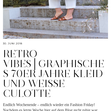
30. JUNI 2018
RETRO
VIBES│GRAPHISCHE
S 70ER JAHRE KLEID
UND WEISSE C
ULOTTE
Endlich Wochenende – endlich wieder ein Fashion Friday!
Nachdem es letzte Woche hier auf dem Blog recht ruhig war,