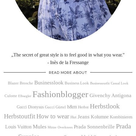
„The secret of great style is to feel good in what you wear."
- Inès de la Fressange
READ MORE ABOUT
Businesslook
Blazer
Brosche
Business Look
Businessoutfit
Casual Look
Fashionblogger
Givenchy Antigona
Culotte
Elbsegler
Herbstlook
h&m
Gucci Dionysus
Gucci Gürtel
Herbst
Herbstoutfit
How to wear
Jeans
Kolumne
Kombinieren
Hut
Prada
Mules
Prada Sonnenbrille
Louis Vuitton
Mütze
Overknees