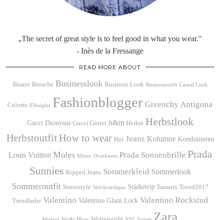
„The secret of great style is to feel good in what you wear."
- Inès de la Fressange
READ MORE ABOUT
Businesslook
Blazer
Brosche
Business Look
Businessoutfit
Casual Look
Fashionblogger
Givenchy Antigona
Culotte
Elbsegler
Herbstlook
h&m
Gucci Dionysus
Gucci Gürtel
Herbst
Herbstoutfit
How to wear
Jeans
Kolumne
Kombinieren
Hut
Prada
Mules
Prada Sonnenbrille
Louis Vuitton
Mütze
Overknees
Sunnies
Sommerkleid
Sommerlook
Ripped Jeans
Sommeroutfit
Städtetrip
Streetstyle
Tamaris
Trend2017
Strickcardigan
Valentino
Valentino Rockstud
Valentino Glam Lock
Trendfarbe
Zara
Winteroutfit
Wedges
Weiße Bluse
YSL Sunset