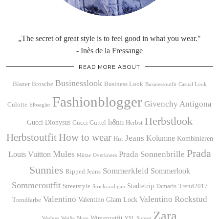
„The secret of great style is to feel good in what you wear."
- Inès de la Fressange
READ MORE ABOUT
Businesslook
Blazer
Brosche
Business Look
Businessoutfit
Casual Look
Fashionblogger
Givenchy Antigona
Culotte
Elbsegler
Herbstlook
h&m
Gucci Dionysus
Gucci Gürtel
Herbst
Herbstoutfit
How to wear
Jeans
Kolumne
Kombinieren
Hut
Prada
Mules
Prada Sonnenbrille
Louis Vuitton
Mütze
Overknees
Sunnies
Sommerkleid
Sommerlook
Ripped Jeans
Sommeroutfit
Städtetrip
Streetstyle
Tamaris
Trend2017
Strickcardigan
Valentino
Valentino Rockstud
Valentino Glam Lock
Trendfarbe
Zara
Winteroutfit
Wedges
Weiße Bluse
YSL Sunset