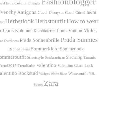
Fashionblogger
Culotte
sual Look
Elbsegler
ivenchy Antigona
h&m
Gucci Dionysus
Gucci Gürtel
Herbstlook
Herbstoutfit
How to wear
bst
Mules
Jeans
Kolumne
Louis Vuitton
Kombinieren
t
Prada Sunnies
Prada Sonnenbrille
ze
Overknees
Sommerkleid
Sommerlook
Ripped Jeans
ommeroutfit
Städtetrip
Streetstyle
Tamaris
Strickcardigan
Valentino
Valentino Glam Lock
Trend2017
Trendfarbe
alentino Rockstud
Winteroutfit
Wedges
Weiße Bluse
YSL
Zara
Sunset