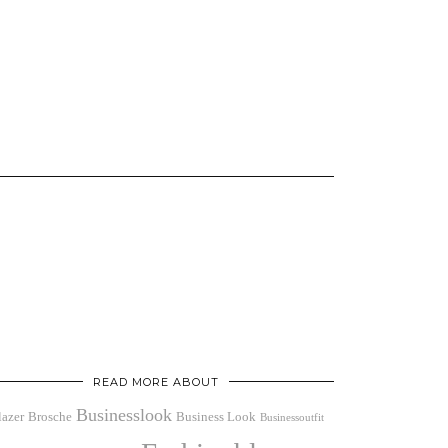
READ MORE ABOUT
Businesslook
lazer
Brosche
Business Look
Businessoutfit