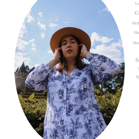
Ca
G
Her
Hu
Müt
S
V