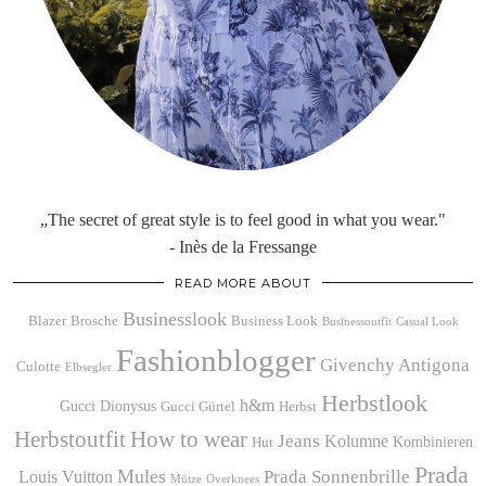
„The secret of great style is to feel good in what you wear."
- Inès de la Fressange
READ MORE ABOUT
Businesslook
Blazer
Brosche
Business Look
Businessoutfit
Casual Look
Fashionblogger
Givenchy Antigona
Culotte
Elbsegler
Herbstlook
h&m
Gucci Dionysus
Gucci Gürtel
Herbst
Herbstoutfit
How to wear
Jeans
Kolumne
Kombinieren
Hut
Prada
Mules
Prada Sonnenbrille
Louis Vuitton
Mütze
Overknees