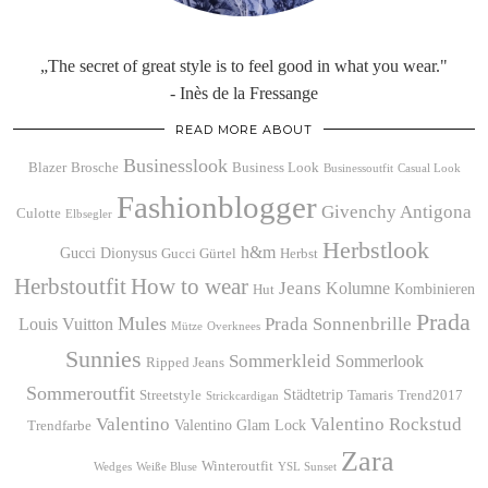
„The secret of great style is to feel good in what you wear."
- Inès de la Fressange
READ MORE ABOUT
Businesslook
Blazer
Brosche
Business Look
Businessoutfit
Casual Look
Fashionblogger
Givenchy Antigona
Culotte
Elbsegler
Herbstlook
h&m
Gucci Dionysus
Gucci Gürtel
Herbst
Herbstoutfit
How to wear
Jeans
Kolumne
Kombinieren
Hut
Prada
Mules
Prada Sonnenbrille
Louis Vuitton
Mütze
Overknees
Sunnies
Sommerkleid
Sommerlook
Ripped Jeans
Sommeroutfit
Städtetrip
Streetstyle
Tamaris
Trend2017
Strickcardigan
Valentino
Valentino Rockstud
Valentino Glam Lock
Trendfarbe
Zara
Winteroutfit
Wedges
Weiße Bluse
YSL Sunset