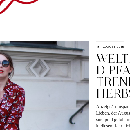
18. AUGUST 2018
WELT
D PEA
TREN
HERBS
Anzeige/Transpare
Lieben, der Augus
sind prall gefüllt
in diesem Jahr nic