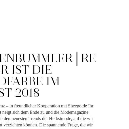
ENBUMMLER│RE
R IST DIE
DFARBE IM
T 2018
nz – in freundlicher Kooperation mit Sheego.de Ihr
t neigt sich dem Ende zu und die Modemagazine
 mit den neuesten Trends der Herbstmode, auf die wir
ht verzichten können. Die spannende Frage, die wir