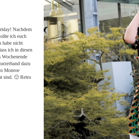
Friday! Nachdem
ollte ich euch
n habe nicht
dass ich in diesen
es Wochenende
kurzerhand dazu
lyn Monroe
t sind. 🙂 Retro