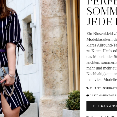
PERF
SOMM
JEDE
Ein Blusenkleid z
Modeklassikern die
klares Allround-Ta
zu Kitten Heels od
das Material der 
leichten, sommerli
mehr und mehr a
Nachhaltigkeit und
man viele Modell
OUTFIT INSPIRAT
11 KOMMENTARE
BEITRAG ANS