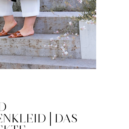
D
ENKLEID│DAS