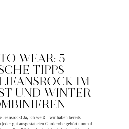
7
TO WEAR: 5
SCHE TIPPS
N JEANSROCK IM
ST UND WINTER
OMBINIEREN
Jeansrock! Ja, ich weiß – wir haben bereits
 jeder gut ausgestatteten Garderobe gehört nunmal