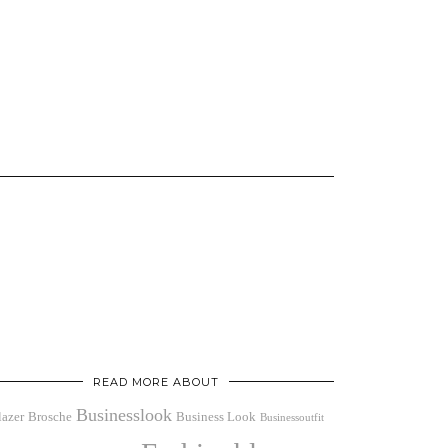
READ MORE ABOUT
Businesslook
lazer
Brosche
Business Look
Businessoutfit