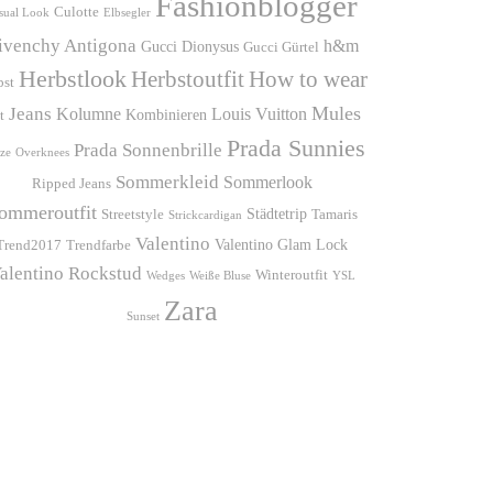
Fashionblogger
Culotte
sual Look
Elbsegler
ivenchy Antigona
h&m
Gucci Dionysus
Gucci Gürtel
Herbstlook
Herbstoutfit
How to wear
bst
Mules
Jeans
Kolumne
Louis Vuitton
Kombinieren
t
Prada Sunnies
Prada Sonnenbrille
ze
Overknees
Sommerkleid
Sommerlook
Ripped Jeans
ommeroutfit
Städtetrip
Streetstyle
Tamaris
Strickcardigan
Valentino
Valentino Glam Lock
Trend2017
Trendfarbe
alentino Rockstud
Winteroutfit
Wedges
Weiße Bluse
YSL
Zara
Sunset