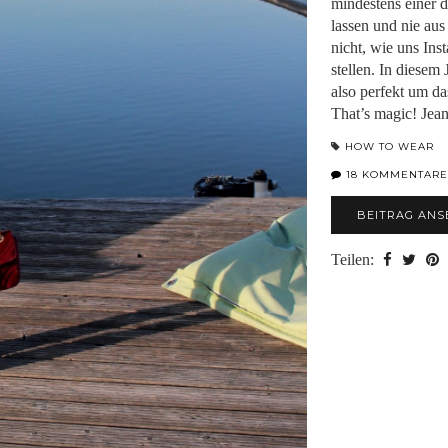
mindestens einer di
lassen und nie au
nicht, wie uns In
stellen. In diesem
also perfekt um d
That’s magic! Jea
HOW TO WEAR
18 KOMMENTARE
BEITRAG ANS
Teilen: