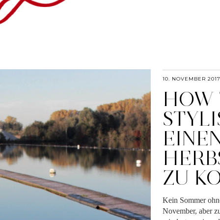
10. NOVEMBER 201
HOW 
STYLI
EINE
HERB
ZU K
Kein Sommer ohne 
November, aber zu