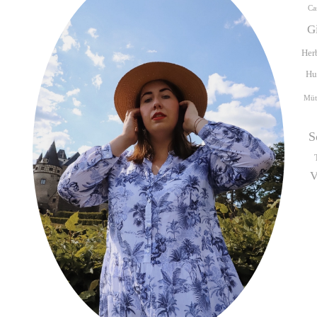
Ca
G
Her
Hu
Müt
S
V