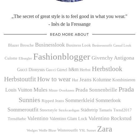
„The secret of great style is to feel good in what you wear."
- Inès de la Fressange
READ MORE ABOUT
Businesslook
Blazer
Brosche
Business Look
Businessoutfit
Casual Look
Fashionblogger
Givenchy Antigona
Culotte
Elbsegler
Herbstlook
h&m
Gucci Dionysus
Gucci Gürtel
Herbst
Herbstoutfit
How to wear
Jeans
Kolumne
Kombinieren
Hut
Prada
Mules
Prada Sonnenbrille
Louis Vuitton
Mütze
Overknees
Sunnies
Sommerkleid
Sommerlook
Ripped Jeans
Sommeroutfit
Städtetrip
Streetstyle
Tamaris
Trend2017
Strickcardigan
Valentino
Valentino Rockstud
Valentino Glam Lock
Trendfarbe
Zara
Winteroutfit
Wedges
Weiße Bluse
YSL Sunset