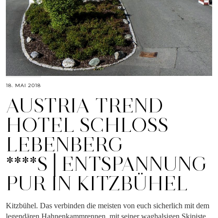
18. MAI 2018
AUSTRIA TREND
HOTEL SCHLOSS
LEBENBERG
****S│ENTSPANNUNG
PUR IN KITZBÜHEL
Kitzbühel. Das verbinden die meisten von euch sicherlich mit dem
legendären Hahnenkammrennen, mit seiner waghalsigen Skipiste,