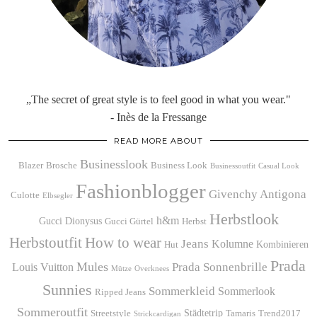
„The secret of great style is to feel good in what you wear."
- Inès de la Fressange
READ MORE ABOUT
Businesslook
Blazer
Brosche
Business Look
Businessoutfit
Casual Look
Fashionblogger
Givenchy Antigona
Culotte
Elbsegler
Herbstlook
h&m
Gucci Dionysus
Gucci Gürtel
Herbst
Herbstoutfit
How to wear
Jeans
Kolumne
Kombinieren
Hut
Prada
Mules
Prada Sonnenbrille
Louis Vuitton
Mütze
Overknees
Sunnies
Sommerkleid
Sommerlook
Ripped Jeans
Sommeroutfit
Städtetrip
Streetstyle
Tamaris
Trend2017
Strickcardigan